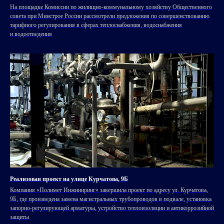
На площадке Комиссии по жилищно-коммунальному хозяйству Общественного
совета при Минстрое России рассмотрели предложения по совершенствованию
тарифного регулирования в сферах теплоснабжения, водоснабжения
и водоотведения
Реализован проект на улице Курчатова, 9Б
Компания «Полимет Инжиниринг» завершила проект по адресу ул. Курчатова,
9Б, где произведена замена магистральных трубопроводов в подвале, установка
запорно-регулирующей арматуры, устройство теплоизоляции и антикоррозийной
защиты